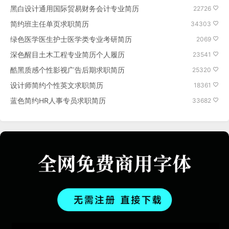
黑白设计通用国际贸易财务会计专业简历
22726
简约班主任单页求职简历
34303
绿色医学医生护士医学类专业考研简历
2069
深色醒目土木工程专业简历个人履历
23541
酷黑质感个性影视广告后期求职简历
25320
设计师简约个性英文求职简历
18361
蓝色简约HR人事专员求职简历
33682