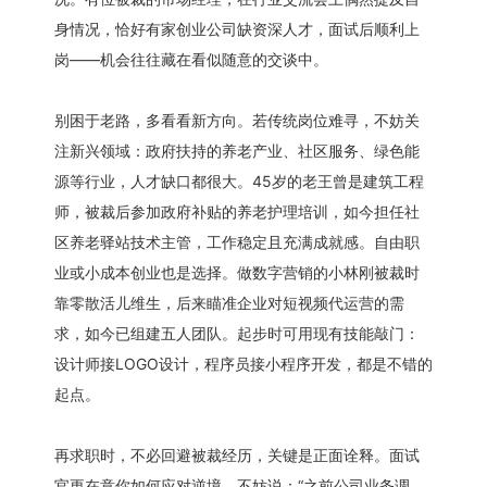
身情况，恰好有家创业公司缺资深人才，面试后顺利上
岗——机会往往藏在看似随意的交谈中。
别困于老路，多看看新方向。若传统岗位难寻，不妨关
注新兴领域：政府扶持的养老产业、社区服务、绿色能
源等行业，人才缺口都很大。45岁的老王曾是建筑工程
师，被裁后参加政府补贴的养老护理培训，如今担任社
区养老驿站技术主管，工作稳定且充满成就感。自由职
业或小成本创业也是选择。做数字营销的小林刚被裁时
靠零散活儿维生，后来瞄准企业对短视频代运营的需
求，如今已组建五人团队。起步时可用现有技能敲门：
设计师接LOGO设计，程序员接小程序开发，都是不错的
起点。
再求职时，不必回避被裁经历，关键是正面诠释。面试
官更在意你如何应对逆境，不妨说：“之前公司业务调