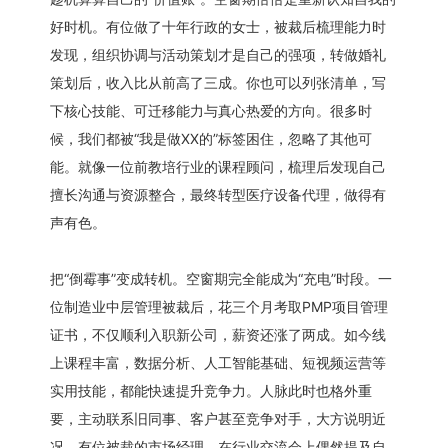
好时机。有位做了十年行政的女士，被裁后梳理能力时
发现，组织协调与活动策划才是自己的强项，转做婚礼
策划后，收入比从前高了三成。你也可以列张清单，写
下核心技能、可迁移能力与真心热爱的方向。很多时
候，我们都被“我是做XX的”标签困住，忽略了其他可
能。就像一位前教培行业的课程顾问，梳理后发现自己
擅长沟通与资源整合，最终转型医疗设备代理，做得有
声有色。
把“倒霉事”变成转机。空窗期完全能成为“充电”时段。一
位制造业中层管理被裁后，花三个月考取PMP项目管理
证书，不仅顺利入职新公司，薪资还涨了两成。如今线
上课程丰富，数据分析、人工智能基础、短视频运营等
实用技能，都能快速提升竞争力。人脉此时也格外重
要，主动联系旧同事、客户甚至竞争对手，大方说明近
况。有位被裁的市场经理，在行业交流会上偶然提及自