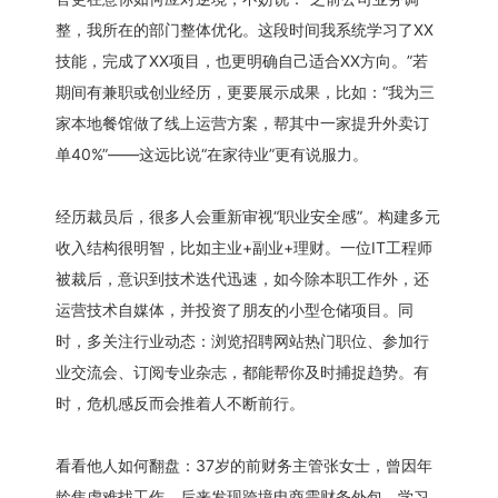
整，我所在的部门整体优化。这段时间我系统学习了XX
技能，完成了XX项目，也更明确自己适合XX方向。”若
期间有兼职或创业经历，更要展示成果，比如：“我为三
家本地餐馆做了线上运营方案，帮其中一家提升外卖订
单40%”——这远比说“在家待业”更有说服力。
经历裁员后，很多人会重新审视“职业安全感”。构建多元
收入结构很明智，比如主业+副业+理财。一位IT工程师
被裁后，意识到技术迭代迅速，如今除本职工作外，还
运营技术自媒体，并投资了朋友的小型仓储项目。同
时，多关注行业动态：浏览招聘网站热门职位、参加行
业交流会、订阅专业杂志，都能帮你及时捕捉趋势。有
时，危机感反而会推着人不断前行。
看看他人如何翻盘：37岁的前财务主管张女士，曾因年
龄焦虑难找工作，后来发现跨境电商需财务外包，学习