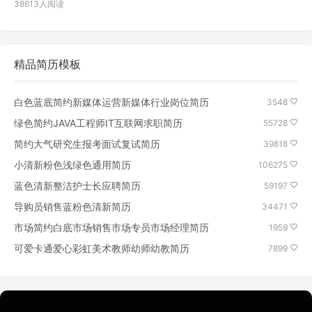
38613人阅读
精品简历模板
白色蓝底简约新媒体运营新媒体行业岗位简历
3548
绿色简约JAVA工程师IT互联网求职简历
55728
简约大气研究生报考面试复试简历
39818
小清新粉色浅绿色通用简历
106275
蓝色清新整洁护士长应聘简历
59197
导购员销售蓝粉色清新简历
34471
市场简约白底市场销售市场专员市场经理简历
1959
可爱卡通爱心彩虹美术教师幼师幼教简历
7899