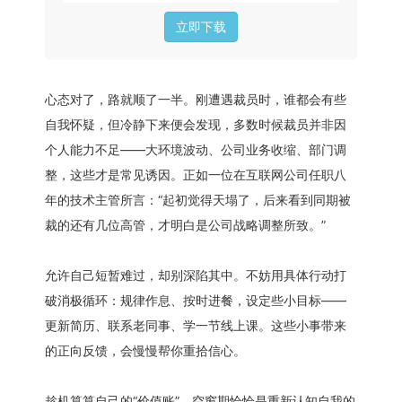
立即下载
心态对了，路就顺了一半。刚遭遇裁员时，谁都会有些
自我怀疑，但冷静下来便会发现，多数时候裁员并非因
个人能力不足——大环境波动、公司业务收缩、部门调
整，这些才是常见诱因。正如一位在互联网公司任职八
年的技术主管所言：“起初觉得天塌了，后来看到同期被
裁的还有几位高管，才明白是公司战略调整所致。”
允许自己短暂难过，却别深陷其中。不妨用具体行动打
破消极循环：规律作息、按时进餐，设定些小目标——
更新简历、联系老同事、学一节线上课。这些小事带来
的正向反馈，会慢慢帮你重拾信心。
趁机算算自己的“价值账”。空窗期恰恰是重新认知自我的