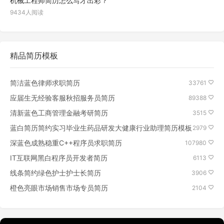
机械工程师简历怎么写才出彩？
9434人阅读
精品简历模板
简洁蓝色律师求职简历
33761
应届生无经验客服秋招服务员简历
89388
清新蓝色工商管理金融考研简历
3515
蓝白简历简约实习毕业生药品研发大健康行业助理简历模板
2979
深蓝色成熟稳重C++程序员求职简历
107980
IT互联网黑白程序员开发者简历
6113
线条简约绿色护士护士长简历
3906
橙色亮眼市场销售市场专员简历
2104