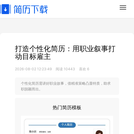
Toggl
navig
打造个性化简历：用职业叙事打
动目标雇主
2026-08-02 12:23:49
阅读 10443
喜欢 6
个性化简历需讲好职业故事，借精准策略凸显特质，助求
职脱颖而出。
热门简历模板